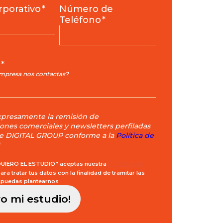
rporativo
*
Número de
Teléfono
*
*
mpresa nos contactas?
xpresamente la remisión de
nes comerciales y newsletters perfiladas
de DIGITAL GROUP conforme a la
Política de
Política de
“QUIERO EL ESTUDIO” aceptas nuestra
ra tratar tus datos con la finalidad de tramitar las
 puedas plantearnos