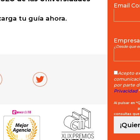
Email Co
carga tu guía ahora.
Empresa
¿Desde que e
Acepto e
comunicacio
por parte 
Privacidad
*
Al pulsar en 
Privacidad
pa
consultas que