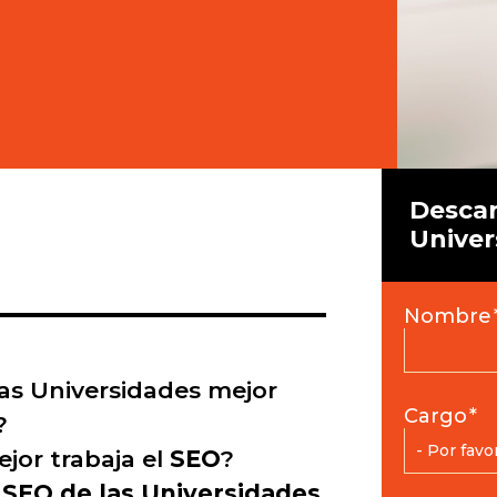
Descar
Univer
Nombre
las Universidades mejor
Cargo
*
e?
jor trabaja el
SEO
?
 SEO de las Universidades